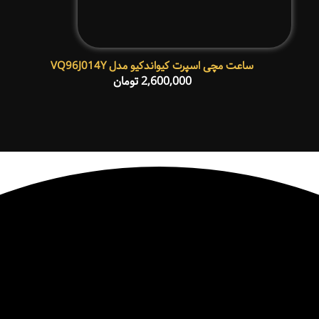
ساعت مچی اسپرت کیواندکیو مدل VQ96J014Y
2,600,000
تومان