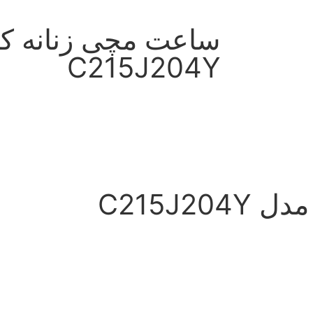
ساعت مچی زنانه کی
C215J204Y
C215J2