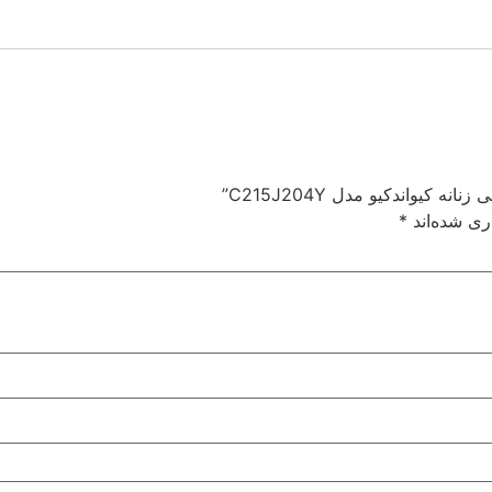
یواندکیو مدل C215J204Y”
ری شده‌اند
*