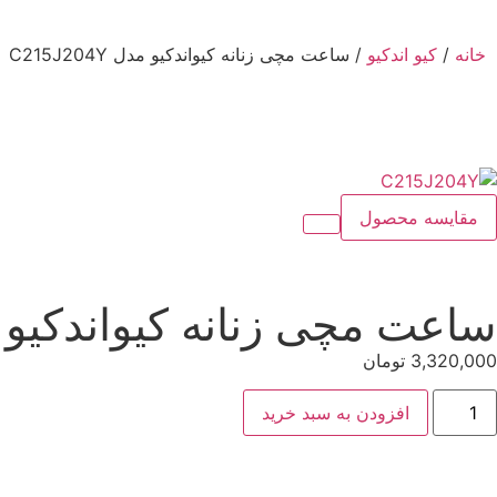
خانه
/
کیو اندکیو
/ ساعت مچی زنانه کیواندکیو مدل C215J204Y
مقایسه محصول
ساعت مچی زنانه کیواندکیو مدل 04Y
3,320,000
تومان
افزودن به سبد خرید