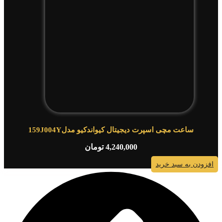
ساعت مچی اسپرت دیجیتال کیواندکیو مدل159J004Y
4,240,000
تومان
افزودن به سبد خرید