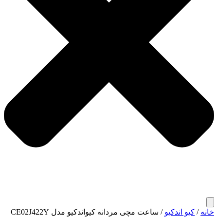
خانه
/
کیو اندکیو
/ ساعت مچی مردانه کیواندکیو مدل CE02J422Y