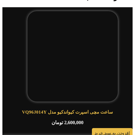
ساعت مچی اسپرت کیواندکیو مدل VQ96J014Y
2,600,000
تومان
افزودن به سبد خرید