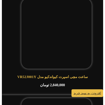
ساعت مچی اسپرت کیواندکیو مدل VR52J001Y
2,840,000
تومان
افزودن به سبد خرید