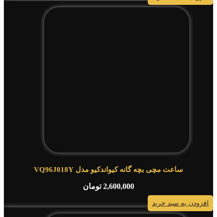
ساعت مچی بچه گانه کیواندکیو مدل VQ96J018Y
2,600,000
تومان
افزودن به سبد خرید