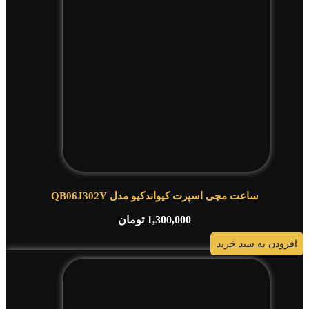
ساعت مچی اسپرت کیواندکیو مدل QB06J302Y
1,300,000
تومان
افزودن به سبد خرید