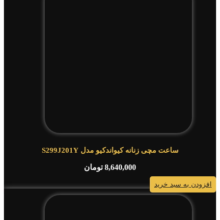
ساعت مچی زنانه کیواندکیو مدل S299J201Y
8,640,000
تومان
افزودن به سبد خرید