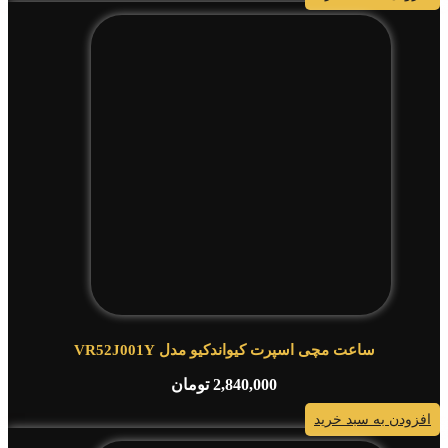
ساعت مچی اسپرت کیواندکیو مدل VR52J001Y
2,840,000
تومان
افزودن به سبد خرید