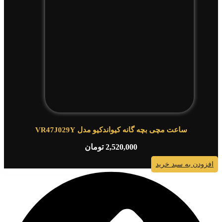
ساعت مچی بچه گانه کیواندکیو مدل VR47J029Y
2,520,000
تومان
افزودن به سبد خرید