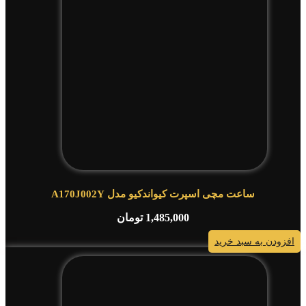
ساعت مچی اسپرت کیواندکیو مدل A170J002Y
1,485,000
تومان
افزودن به سبد خرید