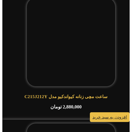
ساعت مچی زنانه کیواندکیو مدل C215J212Y
2,880,000
تومان
افزودن به سبد خرید