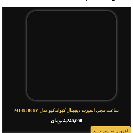
ساعت مچی اسپرت دیجیتال کیواندکیو مدل M149J006Y
4,240,000
تومان
افزودن به سبد خرید