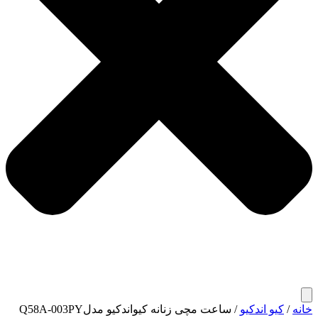
خانه
/
کیو اندکیو
/ ساعت مچی زنانه کیواندکیو مدلQ58A-003PY