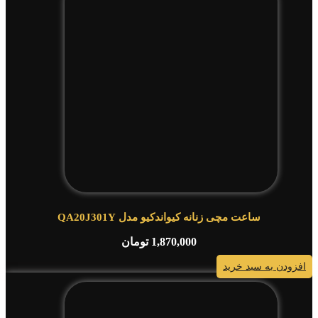
ساعت مچی زنانه کیواندکیو مدل QA20J301Y
1,870,000
تومان
افزودن به سبد خرید