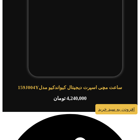
ساعت مچی اسپرت دیجیتال کیواندکیو مدل159J004Y
4,240,000
تومان
افزودن به سبد خرید