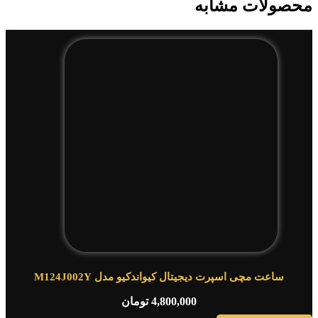
محصولات مشابه
ساعت مچی اسپرت دیجیتال کیواندکیو مدل M124J002Y
4,800,000
تومان