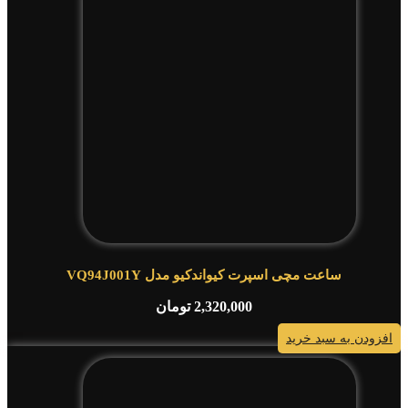
ساعت مچی اسپرت کیواندکیو مدل VQ94J001Y
2,320,000
تومان
افزودن به سبد خرید