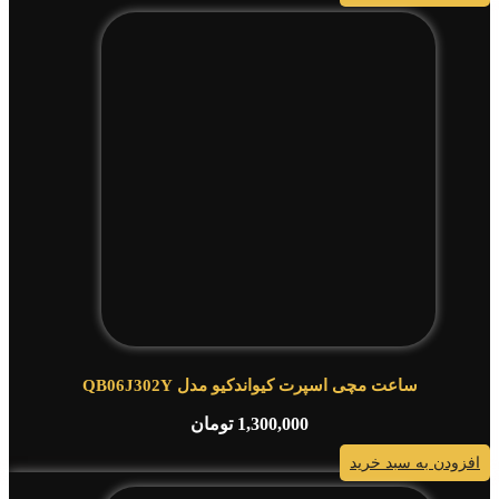
ساعت مچی اسپرت کیواندکیو مدل QB06J302Y
1,300,000
تومان
افزودن به سبد خرید