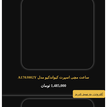
ساعت مچی اسپرت کیواندکیو مدل A170J002Y
1,485,000
تومان
افزودن به سبد خرید