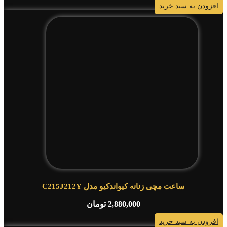
افزودن به سبد خرید
ساعت مچی زنانه کیواندکیو مدل C215J212Y
2,880,000
تومان
افزودن به سبد خرید