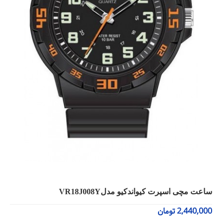
ساعت مچی اسپرت کیواندکیو مدلVR18J008Y
2,440,000
تومان