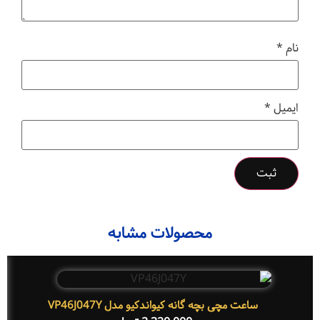
نام
*
ایمیل
*
محصولات مشابه
ساعت مچی بچه گانه کیواندکیو مدل VP46J047Y