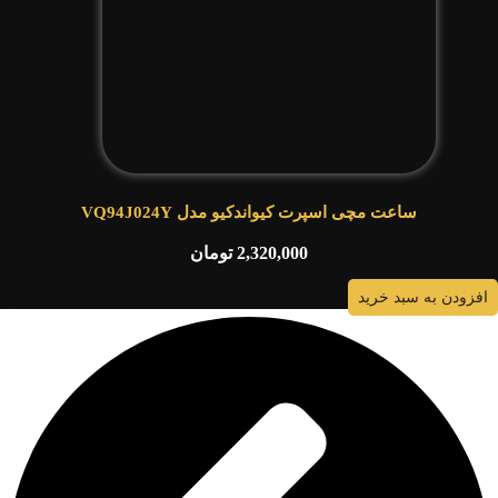
ساعت مچی اسپرت کیواندکیو مدل VQ94J024Y
2,320,000
تومان
افزودن به سبد خرید