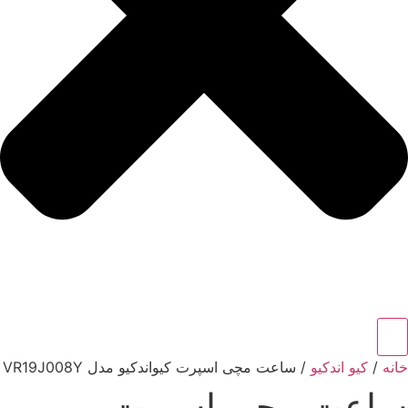
خانه
/
کیو اندکیو
/ ساعت مچی اسپرت کیواندکیو مدل VR19J008Y
ساعت مچی اسپرت