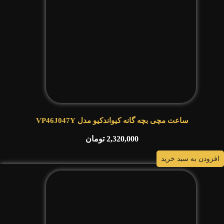
ساعت مچی بچه گانه کیواندکیو مدل VP46J047Y
2,320,000
تومان
افزودن به سبد خرید