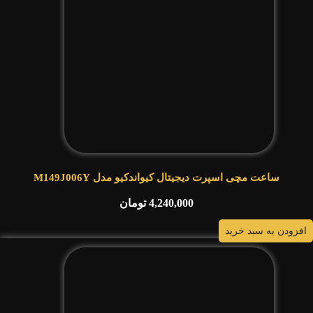
ساعت مچی اسپرت دیجیتال کیواندکیو مدل M149J006Y
4,240,000
تومان
افزودن به سبد خرید