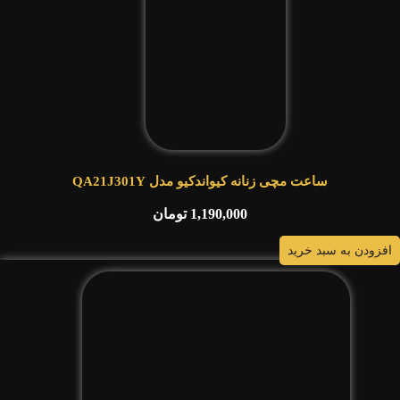
ساعت مچی زنانه کیواندکیو مدل QA21J301Y
1,190,000
تومان
افزودن به سبد خرید