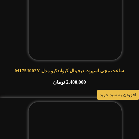
ساعت مچی اسپرت دیجیتال کیواندکیو مدل M175J002Y
2,400,000
تومان
افزودن به سبد خرید