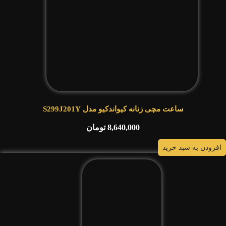
ساعت مچی زنانه کیواندکیو مدل S299J201Y
8,640,000
تومان
افزودن به سبد خرید