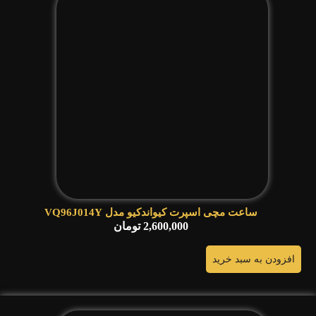
ساعت مچی اسپرت کیواندکیو مدل VQ96J014Y
2,600,000
تومان
افزودن به سبد خرید