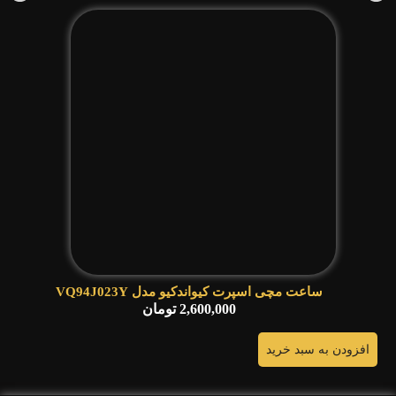
ساعت مچی اسپرت کیواندکیو مدل VQ94J023Y
2,600,000
تومان
افزودن به سبد خرید