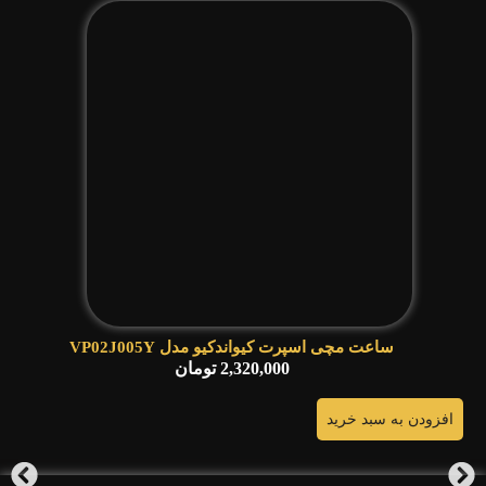
ساعت مچی اسپرت کیواندکیو مدل VP02J005Y
2,320,000
تومان
افزودن به سبد خرید