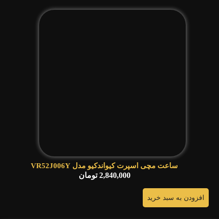
ساعت مچی اسپرت کیواندکیو مدل VR52J006Y
2,840,000
تومان
افزودن به سبد خرید