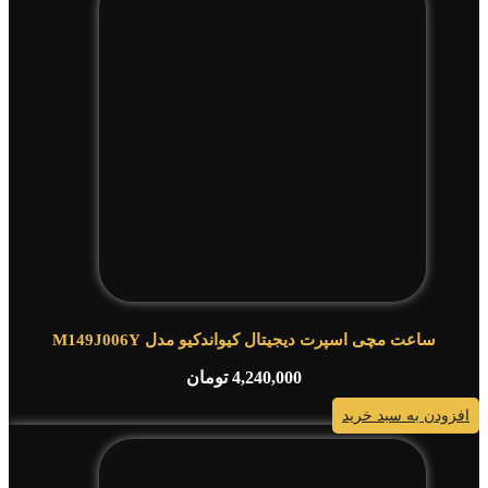
ساعت مچی اسپرت دیجیتال کیواندکیو مدل M149J006Y
4,240,000
تومان
افزودن به سبد خرید