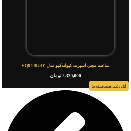
ساعت مچی اسپرت کیواندکیو مدل VQ94J024Y
2,320,000
تومان
افزودن به سبد خرید