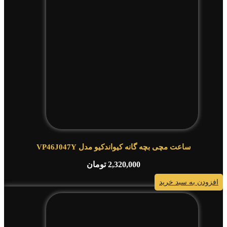
ساعت مچی بچه گانه کیواندکیو مدل VP46J047Y
2,320,000
تومان
افزودن به سبد خرید