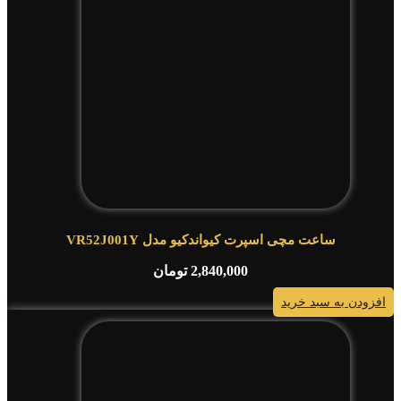
ساعت مچی اسپرت کیواندکیو مدل VR52J001Y
2,840,000
تومان
افزودن به سبد خرید