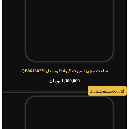
ساعت مچی اسپرت کیواندکیو مدل QB06J302Y
1,300,000
تومان
افزودن به سبد خرید