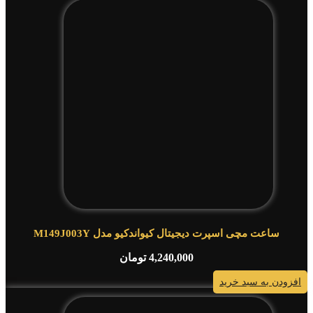
ساعت مچی اسپرت دیجیتال کیواندکیو مدل M149J003Y
4,240,000
تومان
افزودن به سبد خرید