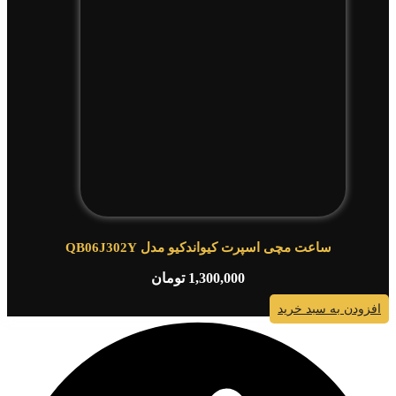
ساعت مچی اسپرت کیواندکیو مدل QB06J302Y
1,300,000
تومان
افزودن به سبد خرید