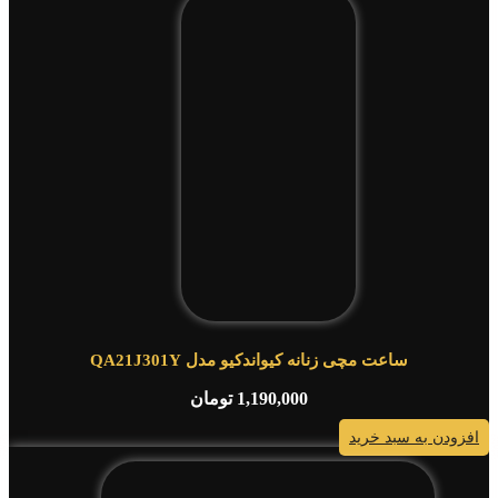
ساعت مچی زنانه کیواندکیو مدل QA21J301Y
1,190,000
تومان
افزودن به سبد خرید