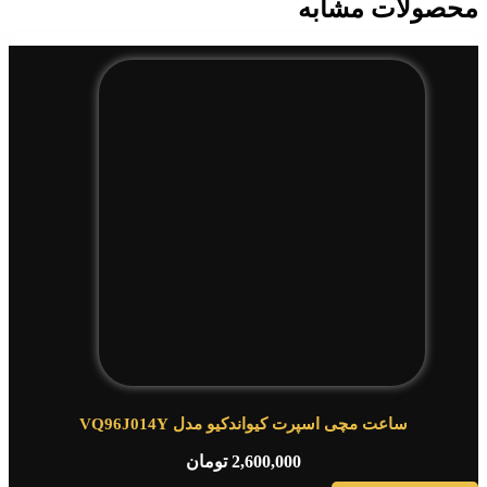
محصولات مشابه
ساعت مچی اسپرت کیواندکیو مدل VQ96J014Y
2,600,000
تومان