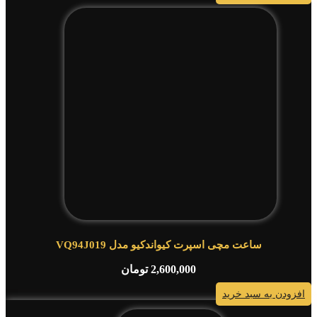
ساعت مچی اسپرت کیواندکیو مدل VQ94J019
2,600,000
تومان
افزودن به سبد خرید