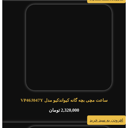
ساعت مچی بچه گانه کیواندکیو مدل VP46J047Y
2,320,000
تومان
افزودن به سبد خرید