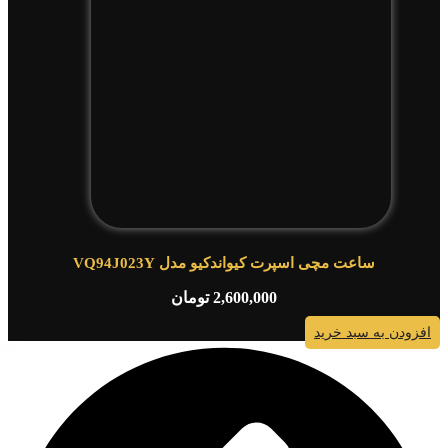
ساعت مچی اسپرت کیواندکیو مدل VQ94J023Y
2,600,000
تومان
افزودن به سبد خرید