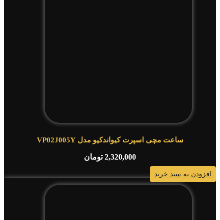
ساعت مچی اسپرت کیواندکیو مدل VP02J005Y
2,320,000
تومان
افزودن به سبد خرید