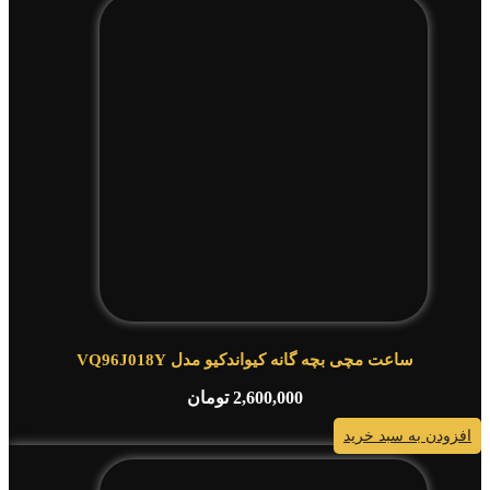
ساعت مچی بچه گانه کیواندکیو مدل VQ96J018Y
2,600,000
تومان
افزودن به سبد خرید