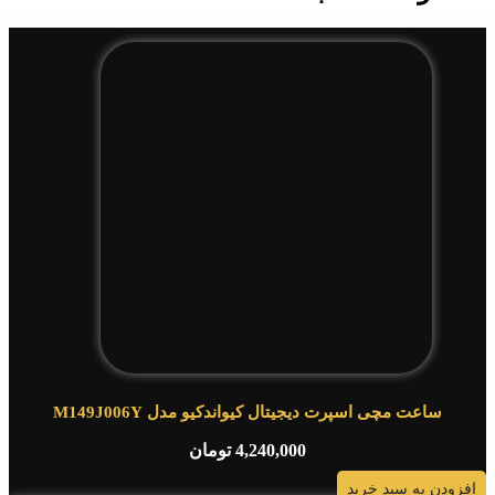
ساعت مچی اسپرت دیجیتال کیواندکیو مدل M149J006Y
4,240,000
تومان
افزودن به سبد خرید