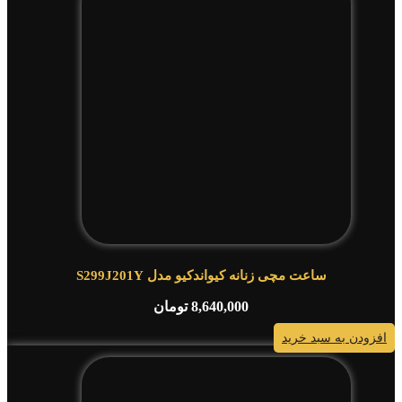
ساعت مچی زنانه کیواندکیو مدل S299J201Y
8,640,000
تومان
افزودن به سبد خرید