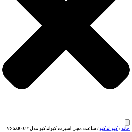
خانه
/
کیو اندکیو
/ ساعت مچی اسپرت کیواندکیو مدلVS62J007Y