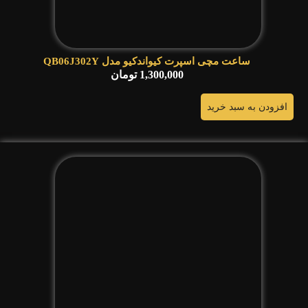
ساعت مچی اسپرت کیواندکیو مدل QB06J302Y
1,300,000
تومان
افزودن به سبد خرید