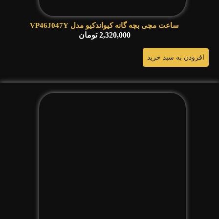
ساعت مچی بچه گانه کیواندکیو مدل VP46J047Y
2,320,000
تومان
افزودن به سبد خرید