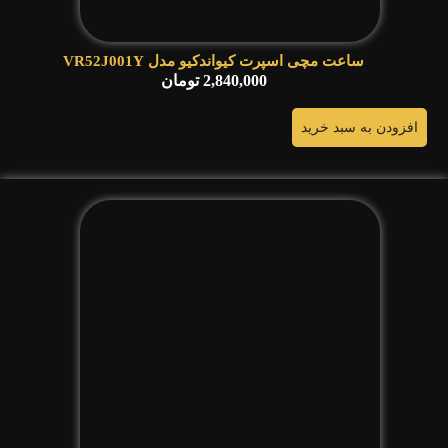
ساعت مچی اسپرت کیواندکیو مدل VR52J001Y
2,840,000
تومان
افزودن به سبد خرید