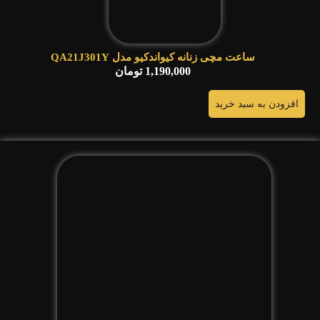
ساعت مچی زنانه کیواندکیو مدل QA21J301Y
1,190,000
تومان
افزودن به سبد خرید