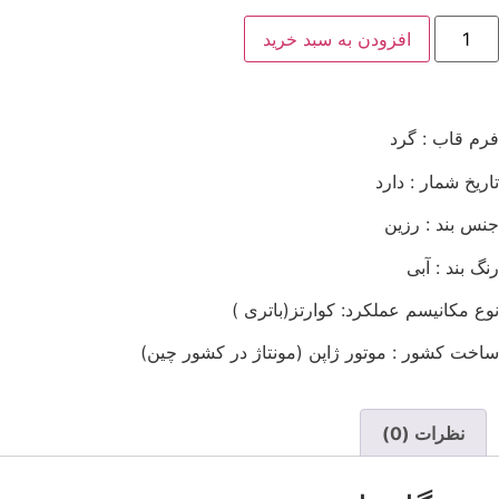
افزودن به سبد خرید
فرم قاب : گرد
تاریخ شمار : دارد
جنس بند : رزین
رنگ بند : آبی
نوع مکانیسم عملکرد: کوارتز(باتری )
ساخت کشور : موتور ژاپن (مونتاژ در کشور چین)
نظرات (0)