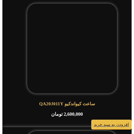
ساعت کیواندکیو QA20J011Y
2,600,000
تومان
افزودن به سبد خرید