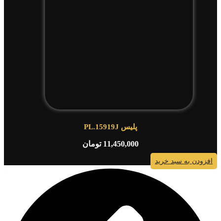
پلیس PL.15919J
11,450,000
تومان
افزودن به سبد خرید