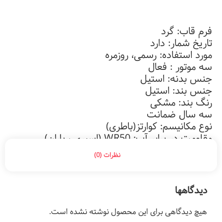
فرم قاب: گرد
تاریخ شمار: دارد
مورد استفاده: رسمی، روزمره
سه موتور : فعال
جنس بدنه: استیل
جنس بند: استیل
رنگ بند: مشکی
سه سال ضمانت
نوع مکانیسم:
کوارتز(باطری)
مقاومت در برابر آب: WR50 (اسپری ، باران)
نظرات (0)
دیدگاهها
هیچ دیدگاهی برای این محصول نوشته نشده است.