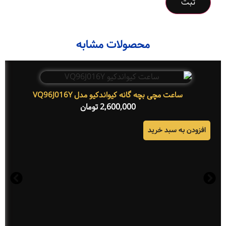
محصولات مشابه
ساعت مچی بچه گانه کیواندکیو مدل VQ96J016Y
2,600,000
تومان
افزودن به سبد خرید