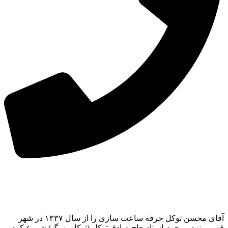
آقای محسن توکل حرفه ساعت سازی را از سال ۱۳۳۷ در شهر
قزوین نزد مرحوم استاد حاج صادق توکل (توکل بزرگ) شروع کرد و