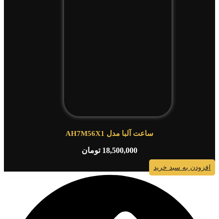
ساعت آلبا مدل AH7M56X1
18,500,000
تومان
افزودن به سبد خرید