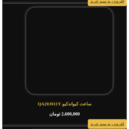
افزودن به سبد خرید
ساعت کیواندکیو QA20J011Y
2,600,000
تومان
افزودن به سبد خرید