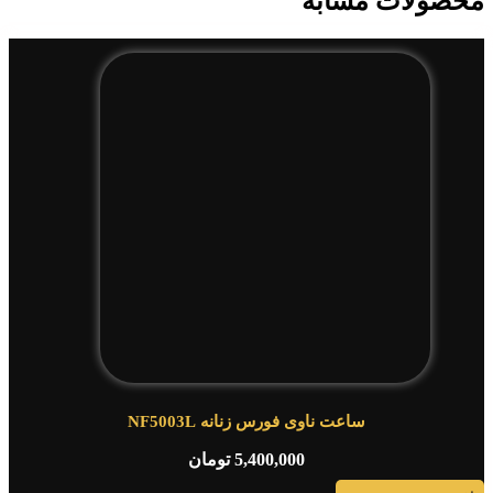
محصولات مشابه
ساعت ناوی فورس زنانه NF5003L
5,400,000
تومان