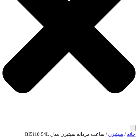
خانه
/
سیتیزن
/ ساعت مردانه سیتیزن مدل BI5110-54L