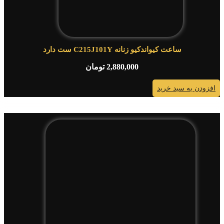
ساعت کیواندکیو زنانه C215J101Y ست دارد
2,880,000
تومان
افزودن به سبد خرید