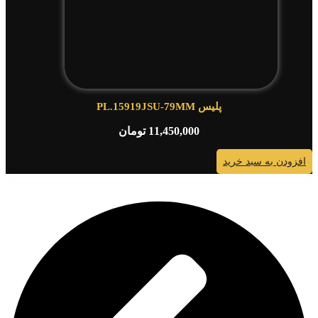
پلیس PL.15919JSU-79MM
11,450,000
تومان
افزودن به سبد خرید