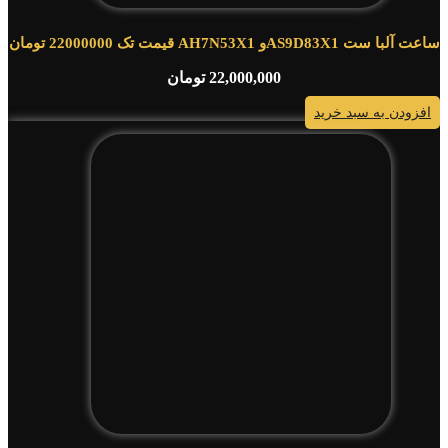
ساعت آلبا ست AS9D83X1و AH7N53X1 قیمت تک 22000000 تومان
22,000,000
تومان
افزودن به سبد خرید