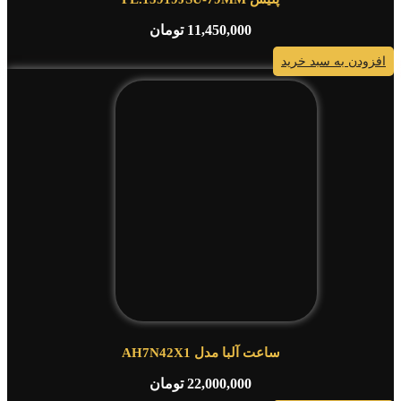
11,450,000
تومان
افزودن به سبد خرید
ساعت آلبا مدل AH7N42X1
22,000,000
تومان