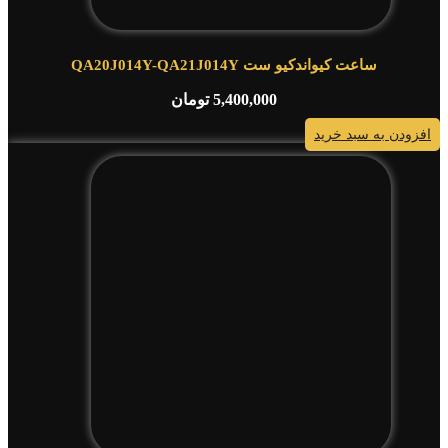
ساعت کیواندکیو ست QA20J014Y-QA21J014Y
5,400,000
تومان
افزودن به سبد خرید