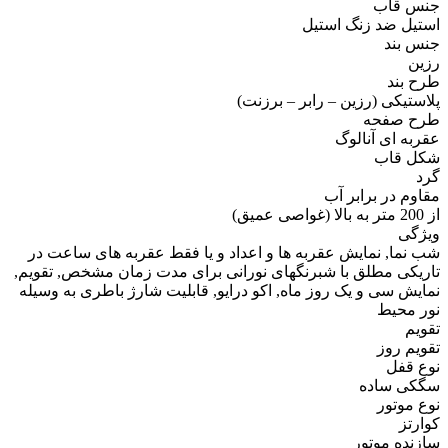
جنس قاب
استیل ضد زنگ استیل
جنس بند
رزین
طرح بند
پلاستیکی (رزین – رابر – برزنت)
طرح صفحه
عقربه ای آنالوگ
شکل قاب
گرد
مقاوم در برابر آب
از 200 متر به بالا (غواصی عمیق)
ویژگی
شب نما, نمایش عقربه ها و اعداد و یا فقط عقربه های ساعت در
تاریکی مطلق با شبرنگهای نورانی برای مدت زمان مشخص, تقویم,
نمایش سی و یک روز ماه, اکو درایو, قابلیت شارژ باطری به وسیله
نور محیط
تقویم
تقویم روز
نوع قفل
سگکی ساده
نوع موتور
کوارتز
سازنده موتور