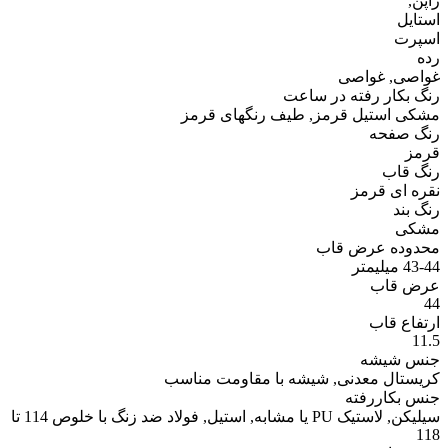
ژاپن,
استایل
اسپرت
رده
غواصی, غواصی
رنگ بکار رفته در ساعت
مشکی استیل قرمز, طیف رنگهای قرمز
رنگ صفحه
قرمز
رنگ قاب
نقره ای قرمز
رنگ بند
مشکی
محدوده عرض قاب
43-44 میلیمتر
عرض قاب
44
ارتفاع قاب
11.5
جنس شیشه
کریستال معدنی, شیشه با مقاومت مناسب
جنس بکاررفته
سیلیکن, لاستیک PU یا مشابه, استیل, فولاد ضد زنگ با خلوص 114 تا
118