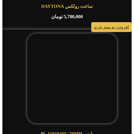
ساعت رولکس DAYTONA
5,700,000
تومان
افزودن به سبد خرید
پلیس PL.15919JSU-79MM