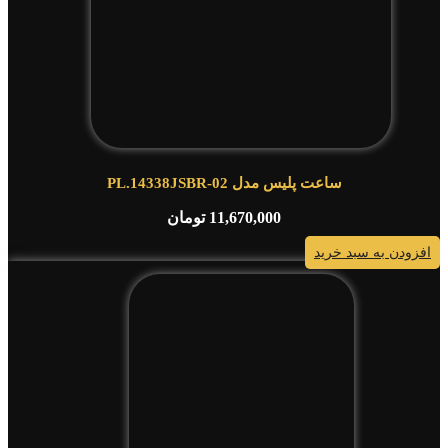
ساعت پلیس مدل PL.14338JSBR-02
11,670,000
تومان
افزودن به سبد خرید