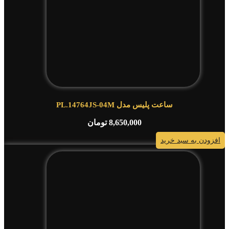
ساعت پلیس مدل PL.14764JS-04M
8,650,000
تومان
افزودن به سبد خرید