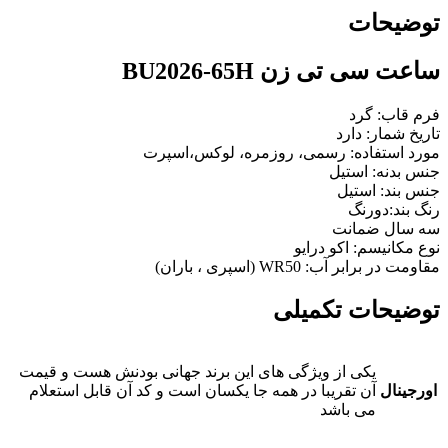
توضیحات
ساعت سی تی زن BU2026-65H
فرم قاب: گرد
تاریخ شمار: دارد
مورد استفاده: رسمی، روزمره، لوکس،اسپرت
جنس بدنه: استیل
جنس بند: استیل
رنگ بند:دورنگ
سه سال ضمانت
نوع مکانیسم:
اکو درایو
مقاومت در برابر آب: WR50 (اسپری ، باران)
توضیحات تکمیلی
یکی از ویژگی های این برند جهانی بودنش هست و قیمت
اورجینال
آن تقریبا در همه جا یکسان است و کد آن قابل استعلام
می باشد