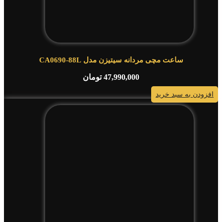
ساعت مچی مردانه سیتیزن مدل CA0690-88L
47,990,000
تومان
افزودن به سبد خرید