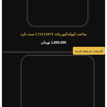
ساعت کیواندکیو زنانه C215J101Y ست دارد
2,880,000
تومان
افزودن به سبد خرید