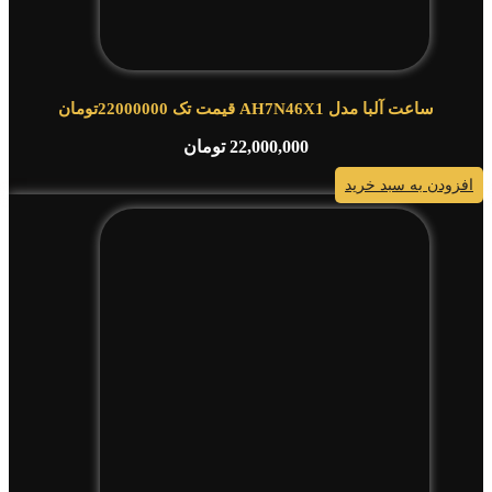
ساعت آلبا مدل AH7N46X1 قیمت تک 22000000تومان
22,000,000
تومان
افزودن به سبد خرید