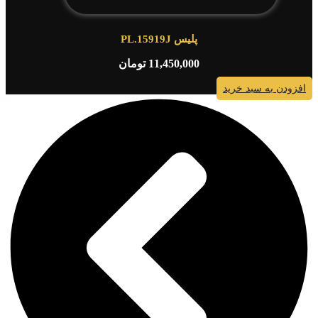
پلیس PL.15919J
11,450,000
تومان
افزودن به سبد خرید