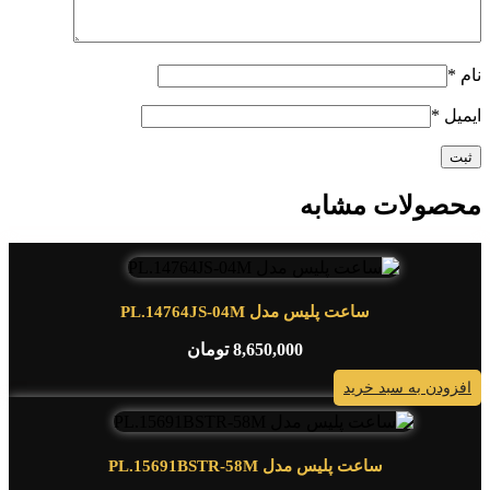
نام
*
ایمیل
*
محصولات مشابه
ساعت پلیس مدل PL.14764JS-04M
8,650,000
تومان
افزودن به سبد خرید
ساعت پلیس مدل PL.15691BSTR-58M