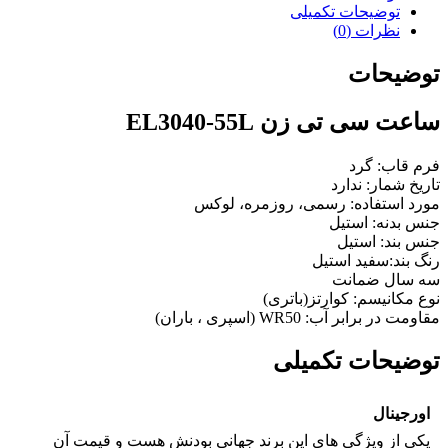
توضیحات تکمیلی
نظرات (0)
توضیحات
ساعت سی تی زن EL3040-55L
فرم قاب: گرد
تاریخ شمار: ندارد
مورد استفاده: رسمی، روزمره، لوکس
جنس بدنه: استیل
جنس بند: استیل
رنگ بند:سفید استیل
سه سال ضمانت
نوع مکانیسم:
کوارتز(باتری)
مقاومت در برابر آب: WR50 (اسپری ، باران)
توضیحات تکمیلی
اورجینال
یکی از ویژگی های این برند جهانی بودنش هست و قیمت آن