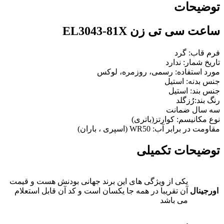
توضیحات
ساعت سی تی زن EL3043-81X
فرم قاب: گرد
تاریخ شمار: ندارد
مورد استفاده: رسمی، روزمره، لوکس
جنس بدنه: استیل
جنس بند: استیل
رنگ بند:رُزگلد
سه سال ضمانت
نوع مکانیسم:
کوارتز(باتری)
مقاومت در برابر آب: WR50 (اسپری ، باران)
توضیحات تکمیلی
یکی از ویژگی های این برند جهانی بودنش هست و قیمت
اورجینال
آن تقریبا در همه جا یکسان است و کد آن قابل استعلام
می باشد