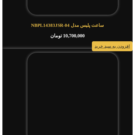
ساعت پلیس مدل NBPL14383JSR-04
10,700,000
تومان
افزودن به سبد خرید