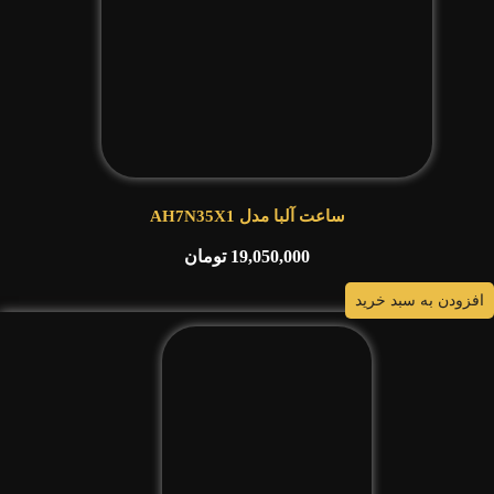
ساعت آلبا مدل AH7N35X1
19,050,000
تومان
افزودن به سبد خرید