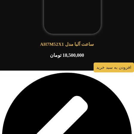
ساعت آلبا مدل AH7M52X1
18,500,000
تومان
افزودن به سبد خرید