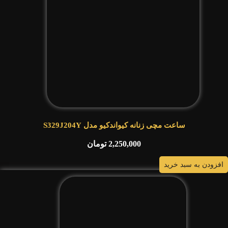
ساعت مچی زنانه کیواندکیو مدل S329J204Y
2,250,000
تومان
افزودن به سبد خرید