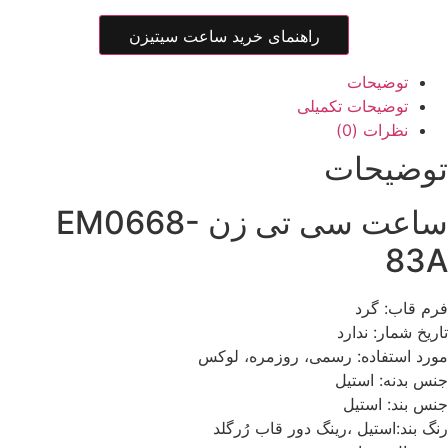
راهنمای خرید ساعت سیتیزن
توضیحات
توضیحات تکمیلی
نظرات (0)
توضیحات
ساعت سی تی زن EM0668-
83A
فرم قاب: گرد
تاریخ شمار: ندارد
مورد استفاده: رسمی، روزمره، لوکس
جنس بدنه: استیل
جنس بند: استیل
رنگ بند:استیل ،رینگ دور قاب رُرگلد