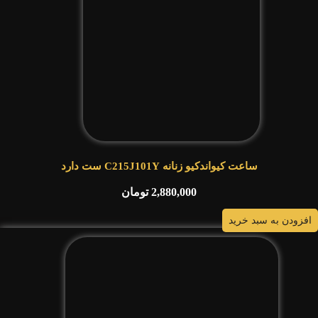
ساعت کیواندکیو زنانه C215J101Y ست دارد
2,880,000
تومان
افزودن به سبد خرید