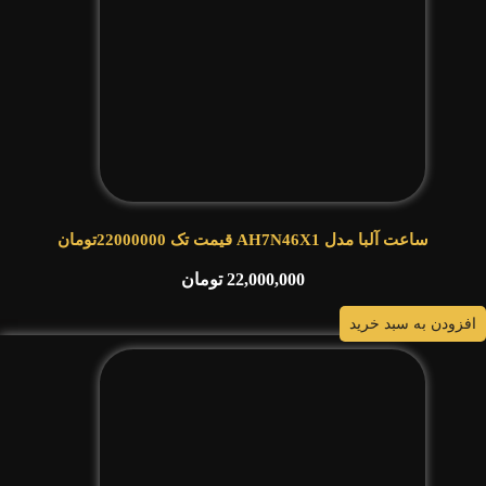
ساعت آلبا مدل AH7N46X1 قیمت تک 22000000تومان
22,000,000
تومان
افزودن به سبد خرید