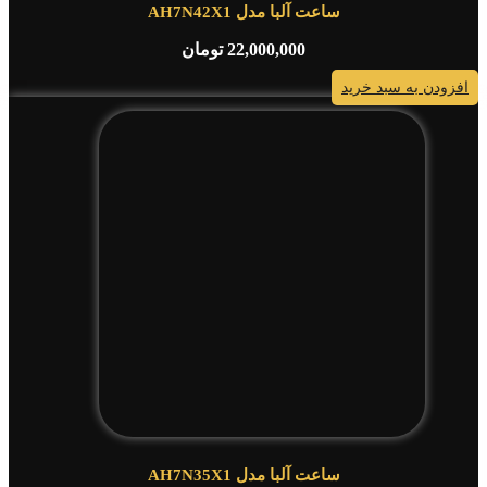
ساعت آلبا مدل AH7N42X1
22,000,000
تومان
افزودن به سبد خرید
ساعت آلبا مدل AH7N35X1