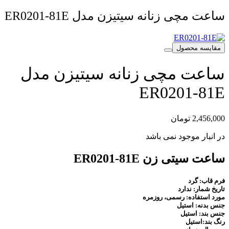
ساعت مچی زنانه سیتیزن مدل ER0201-81E
مقایسه محصول
ساعت مچی زنانه سیتیزن مدل
ER0201-81E
2,456,000
تومان
در انبار موجود نمی باشد
ساعت سیتی زن ER0201-81E
فرم قاب: گرد
تاریخ شمار: ندارد
مورد استفاده: رسمی، روزمره
جنس بدنه: استیل
جنس بند: استیل
رنگ بند:استیل