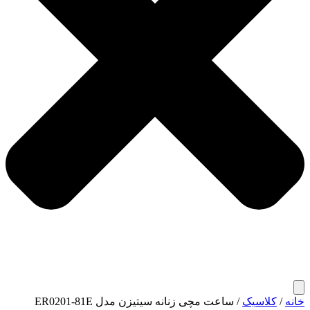
خانه
/
کلاسیک
/ ساعت مچی زنانه سیتیزن مدل ER0201-81E