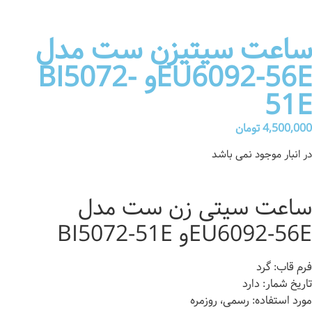
ساعت سیتیزن ست مدل
EU6092-56Eو BI5072-
51E
4,500,000
تومان
در انبار موجود نمی باشد
ساعت سیتی زن ست مدل
EU6092-56Eو BI5072-51E
فرم قاب: گرد
تاریخ شمار: دارد
مورد استفاده: رسمی، روزمره