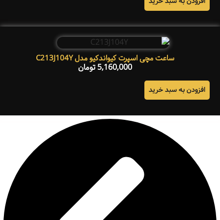
افزودن به سبد خرید
ساعت مچی اسپرت کیواندکیو مدل C213J104Y
5,160,000
تومان
افزودن به سبد خرید