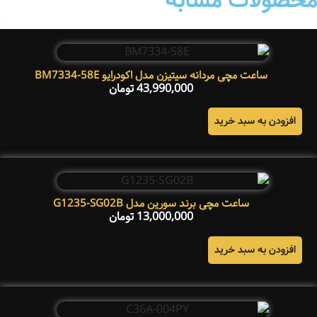
محصولات مشابه
ساعت مچی مردانه سیتیزن مدل اکودرایو BM7334-58E
43,990,000
تومان
افزودن به سبد خرید
ساعت مچی برند سورین مدل G1235-SG02B
13,000,000
تومان
افزودن به سبد خرید