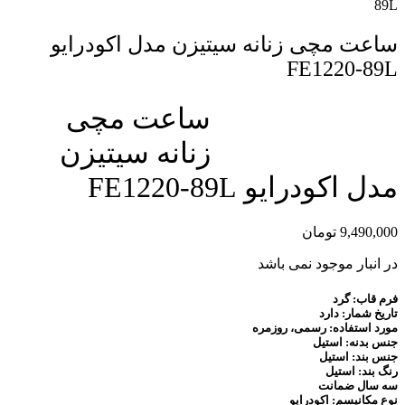
89L
ساعت مچی زنانه سیتیزن مدل اکودرایو
FE1220-89L
ساعت مچی
مقایسه محصول
زنانه سیتیزن
مدل اکودرایو FE1220-89L
9,490,000
تومان
در انبار موجود نمی باشد
فرم قاب: گرد
تاریخ شمار: دارد
مورد استفاده: رسمی، روزمره
جنس بدنه: استیل
جنس بند: استیل
رنگ بند: استیل
سه سال ضمانت
نوع مکانیسم:
اکودرایو