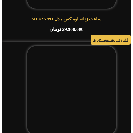
ساعت زنانه اوماکس مدل ML42N99I
29,900,000
تومان
افزودن به سبد خرید