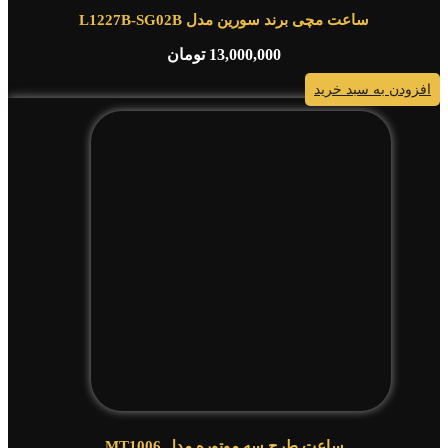
ساعت مچی برند سورین مدل L1227B-SG02B
13,000,000
تومان
افزودن به سبد خرید
ساعت طرح سه موتوره مدل MT1006