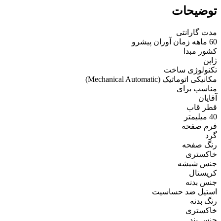
توضیحات
مدت گارانتی
60 ماهه زمان آوران پیشرو
کشور مبدا
ژاپن
تکنولوژی ساخت
مکانیکی اتوماتیک (Mechanical Automatic)
مناسب برای
آقایان
قطر قاب
40 میلیمتر
فرم صفحه
گرد
رنگ صفحه
خاکستری
جنس شیشه
کریستال
جنس بدنه
استیل ضد حساسیت
رنگ بدنه
خاکستری
جنس بند