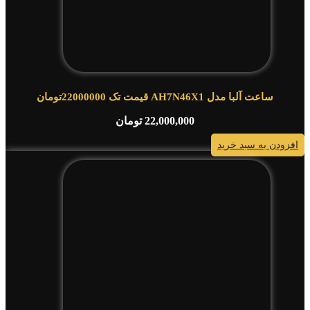
ساعت آلبا مدل AH7N46X1 قیمت تک 22000000تومان
22,000,000
تومان
افزودن به سبد خرید