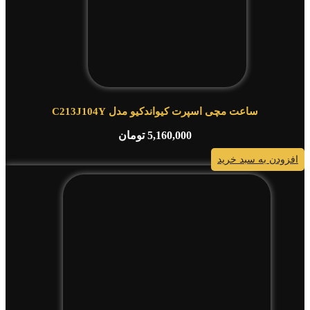
ساعت مچی اسپرت کیواندکیو مدل C213J104Y
5,160,000
تومان
افزودن به سبد خرید