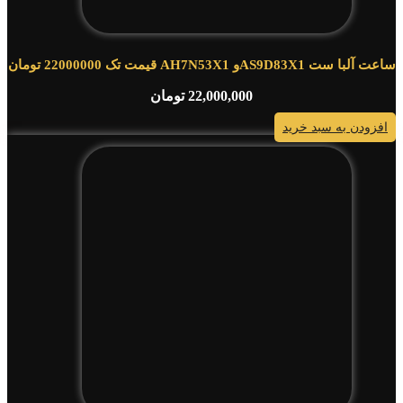
ساعت آلبا ست AS9D83X1و AH7N53X1 قیمت تک 22000000 تومان
22,000,000
تومان
افزودن به سبد خرید