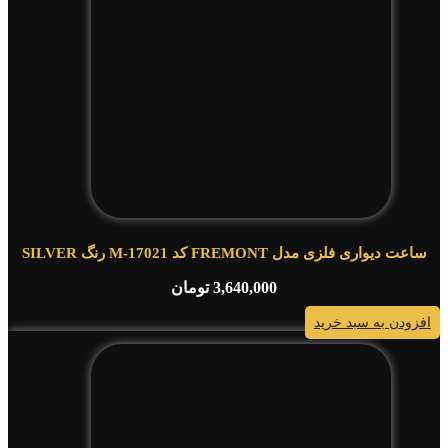
ساعت دیواری فلزی مدل FREMONT کد M-17021 رنگ SILVER
3,640,000
تومان
افزودن به سبد خرید