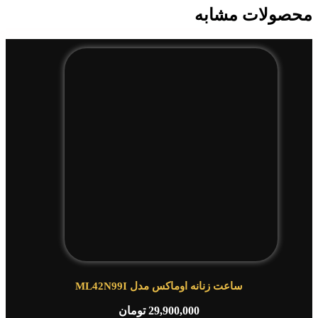
محصولات مشابه
ساعت زنانه اوماکس مدل ML42N99I
29,900,000
تومان