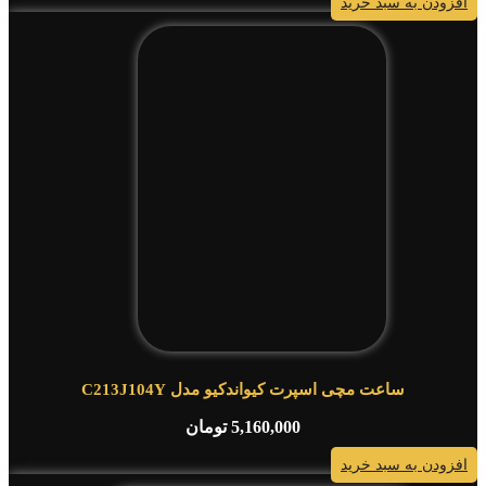
افزودن به سبد خرید
ساعت مچی اسپرت کیواندکیو مدل C213J104Y
5,160,000
تومان
افزودن به سبد خرید