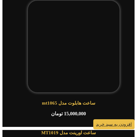
ساعت هابلوت مدل mt1065
15,000,000
تومان
افزودن به سبد خرید
ساعت اورینت مدل MT1019