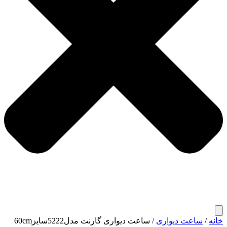
خانه
/
ساعت دیواری
/ ساعت دیواری گارنت مدل5222سایز60cm