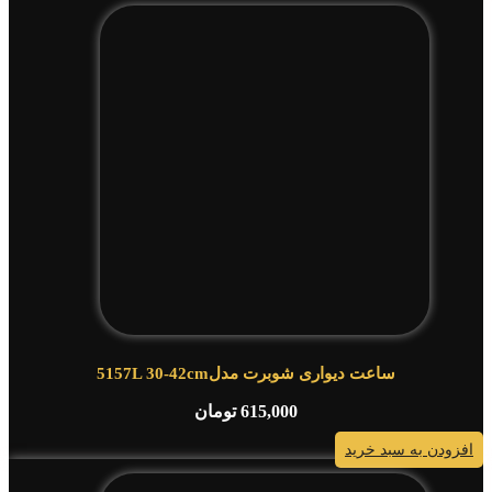
ساعت دیواری شوبرت مدل5157L 30-42cm
615,000
تومان
افزودن به سبد خرید