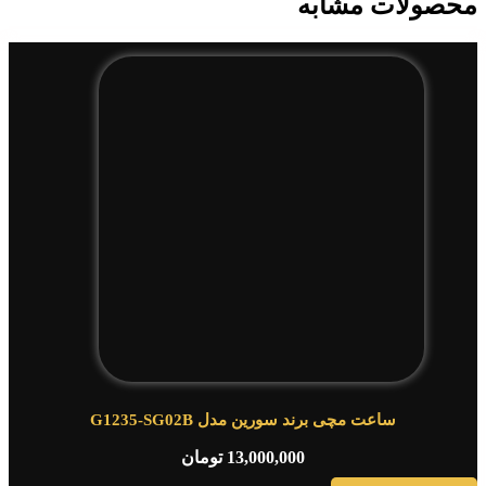
محصولات مشابه
ساعت مچی برند سورین مدل G1235-SG02B
13,000,000
تومان