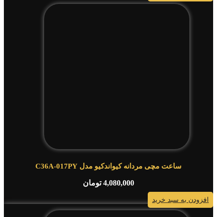
ساعت مچی مردانه کیواندکیو مدل C36A-017PY
4,080,000
تومان
افزودن به سبد خرید