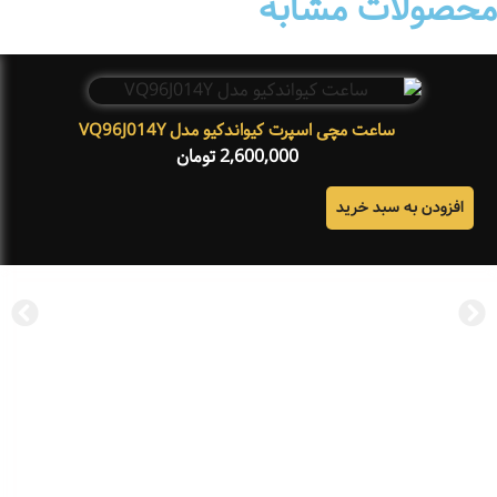
محصولات مشابه
ساعت مچی اسپرت کیواندکیو مدل VQ96J014Y
2,600,000
تومان
افزودن به سبد خرید