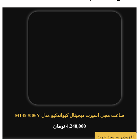
ساعت مچی اسپرت دیجیتال کیواندکیو مدل M149J006Y
4,240,000
تومان
افزودن به سبد خرید