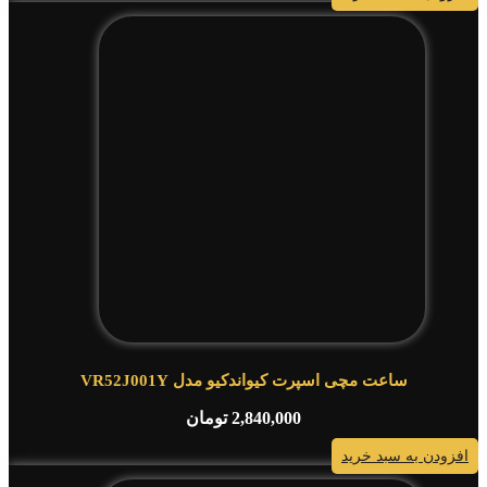
ساعت مچی اسپرت کیواندکیو مدل VR52J001Y
2,840,000
تومان
افزودن به سبد خرید