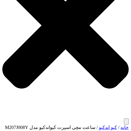
خانه
/
کیو اندکیو
/ ساعت مچی اسپرت کیواندکیو مدل M207J008Y