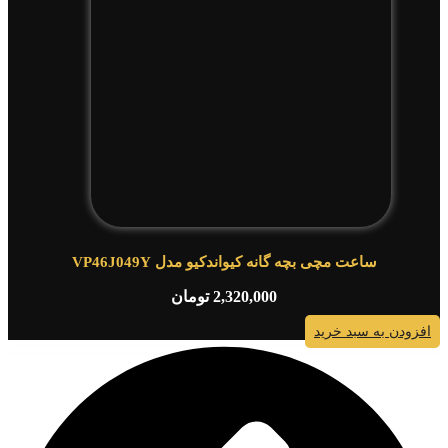
ساعت مچی بچه گانه کیواندکیو مدل VP46J049Y
2,320,000
تومان
افزودن به سبد خرید