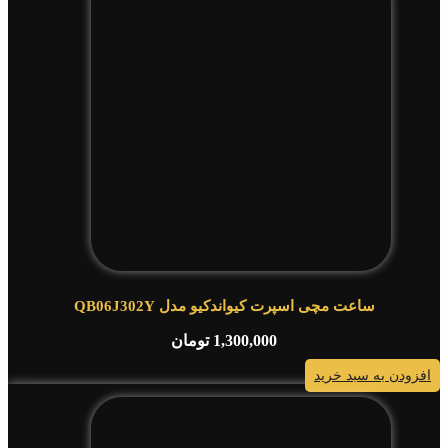
ساعت مچی اسپرت کیواندکیو مدل QB06J302Y
1,300,000
تومان
افزودن به سبد خرید