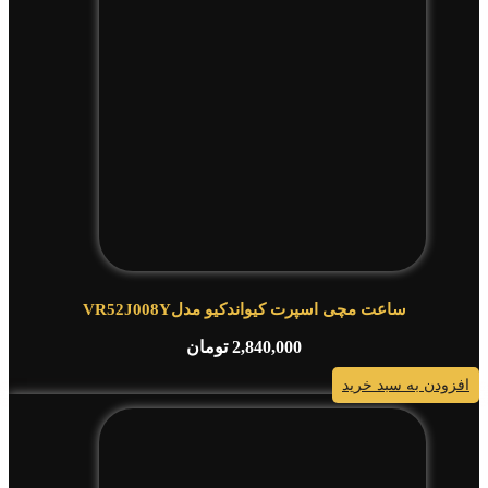
ساعت مچی اسپرت کیواندکیو مدلVR52J008Y
2,840,000
تومان
افزودن به سبد خرید