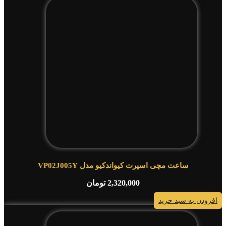
ساعت مچی اسپرت کیواندکیو مدل VP02J005Y
2,320,000
تومان
افزودن به سبد خرید