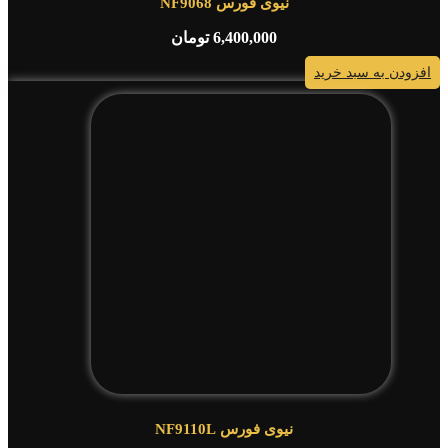
نیوی فورس NF9068
6,400,000
تومان
افزودن به سبد خرید
نیوی فورس NF9110L