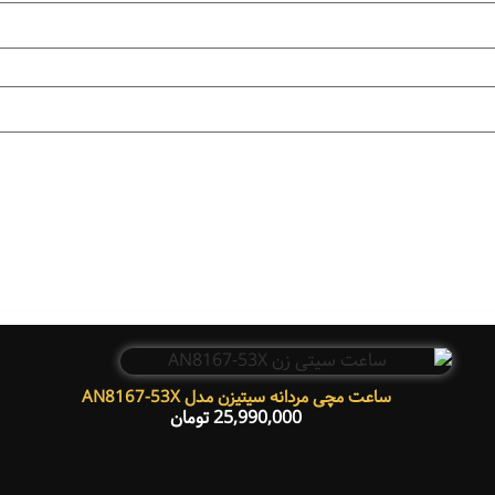
ساعت مچی مردانه سیتیزن مدل AN8167-53X
25,990,000
تومان