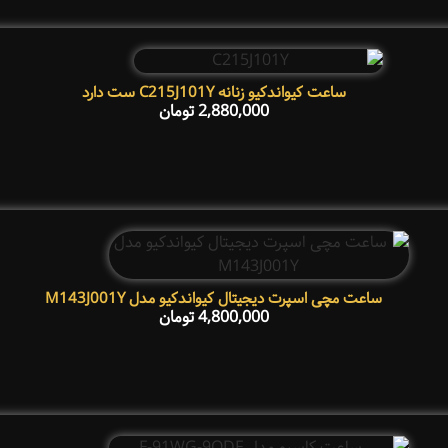
ساعت کیواندکیو زنانه C215J101Y ست دارد
2,880,000
تومان
ساعت مچی اسپرت دیجیتال کیواندکیو مدل M143J001Y
4,800,000
تومان