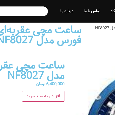
اه
تماس با ما
درباره ما
ساعت مچی عقربه‌ای 
NF8
فورس مدل NF8027
ساعت مچی عقربه
مدل NF8027
6,400,000
تومان
افزودن به سبد خرید