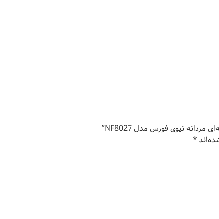
ردانه نیوی فورس مدل NF8027”
ده‌اند
*