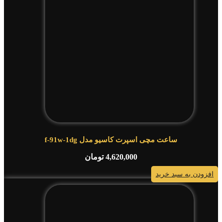
ساعت مچی اسپرت کاسیو مدل f-91w-1dg
4,620,000
تومان
افزودن به سبد خرید