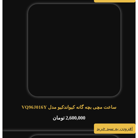
ساعت مچی بچه گانه کیواندکیو مدل VQ96J016Y
2,600,000
تومان
افزودن به سبد خرید