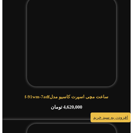
ساعت مچی اسپرت کاسیو مدلf-91wm-7adf
4,620,000
تومان
افزودن به سبد خرید