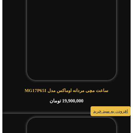
ساعت مچی مردانه اوماکس مدل MG17P65I
19,900,000
تومان
افزودن به سبد خرید