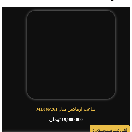
ساعت اوماکس مدل ML06P26I
19,900,000
تومان
افزودن به سبد خرید