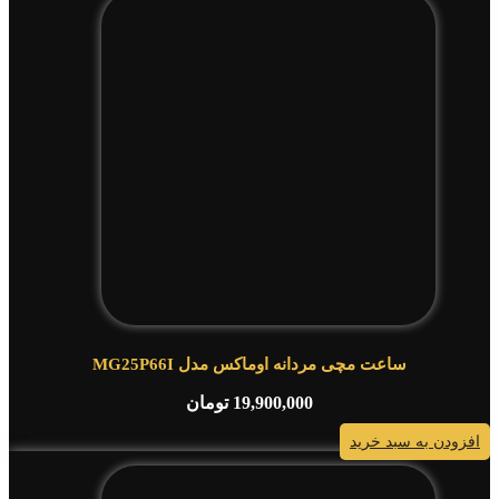
ساعت مچی مردانه اوماکس مدل MG25P66I
19,900,000
تومان
افزودن به سبد خرید