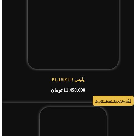
پلیس PL.15919J
11,450,000
تومان
افزودن به سبد خرید