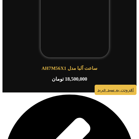
ساعت آلبا مدل AH7M56X1
18,500,000
تومان
افزودن به سبد خرید