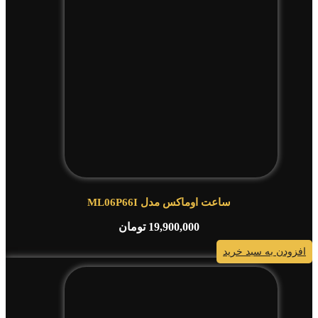
ساعت اوماکس مدل ML06P66I
19,900,000
تومان
افزودن به سبد خرید