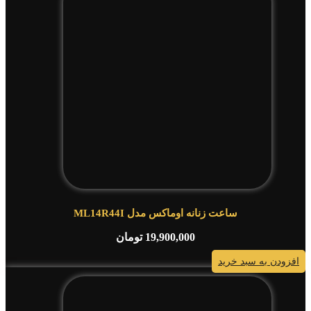
ساعت زنانه اوماکس مدل ML14R44I
19,900,000
تومان
افزودن به سبد خرید