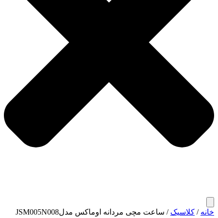
خانه
/
کلاسیک
/ ساعت مچی مردانه اوماکس مدلJSM005N008