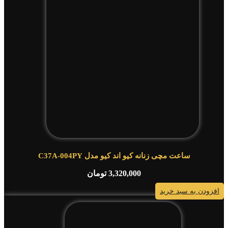
ساعت مچی زنانه کیو اند کیو مدل C37A-004PY
3,320,000
تومان
افزودن به سبد خرید