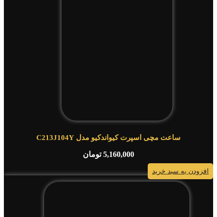
ساعت مچی اسپرت کیواندکیو مدل C213J104Y
5,160,000
تومان
افزودن به سبد خرید