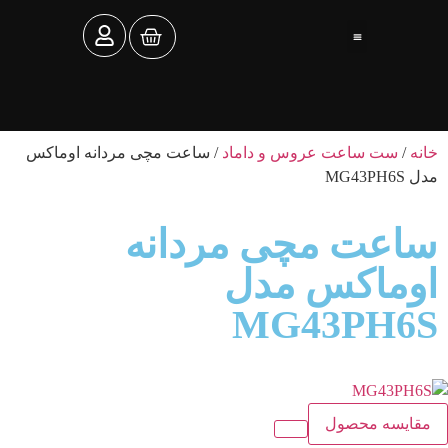
تماس با ما
ساعت توکل
خانه
/
ست ساعت عروس و داماد
/ ساعت مچی مردانه اوماکس
مدل MG43PH6S
ساعت مچی مردانه
اوماکس مدل
MG43PH6S
مقایسه محصول