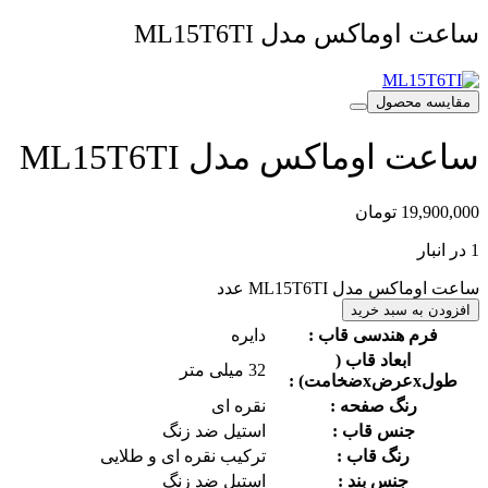
ساعت اوماکس مدل ML15T6TI
مقایسه محصول
ساعت اوماکس مدل ML15T6TI
19,900,000
تومان
1 در انبار
ساعت اوماکس مدل ML15T6TI عدد
افزودن به سبد خرید
فرم هندسی قاب :
دایره
ابعاد قاب (
32 میلی متر
طولxعرضxضخامت) :
رنگ صفحه :
نقره ای
جنس قاب :
استیل
ضد زنگ
رنگ قاب :
ترکیب نقره ای و طلایی
جنس بند :
استیل
ضد زنگ