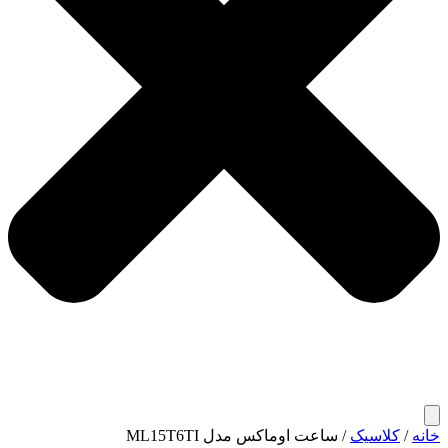
خانه
/
کلاسیک
/ ساعت اوماکس مدل ML15T6TI