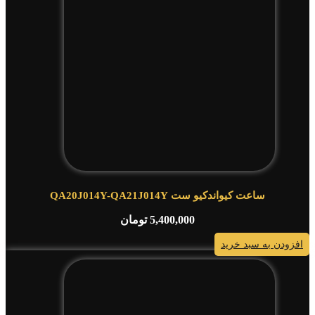
ساعت کیواندکیو ست QA20J014Y-QA21J014Y
5,400,000
تومان
افزودن به سبد خرید