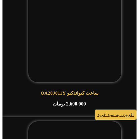
ساعت کیواندکیو QA20J011Y
2,600,000
تومان
افزودن به سبد خرید