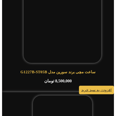
ساعت مچی برند سورین مدل G1227B-ST05B
8,500,000
تومان
افزودن به سبد خرید