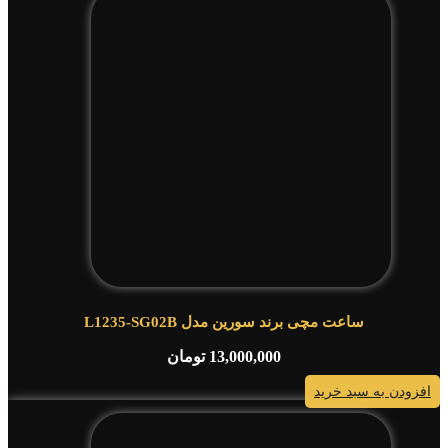
ساعت مچی برند سورین مدل L1235-SG02B
13,000,000
تومان
افزودن به سبد خرید