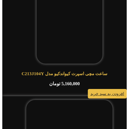
ساعت مچی اسپرت کیواندکیو مدل C213J104Y
5,160,000
تومان
افزودن به سبد خرید