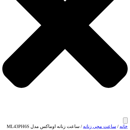
خانه
/
ساعت مچی زنانه
/ ساعت زنانه اوماکس مدل ML43PH6S