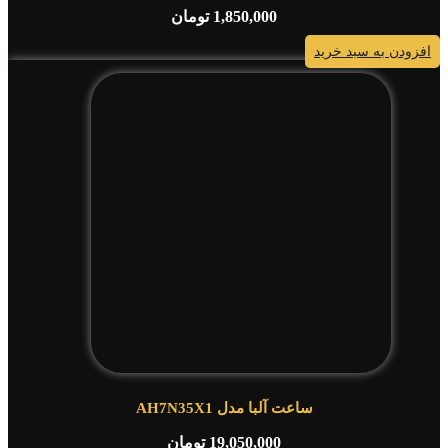
1,850,000
تومان
افزودن به سبد خرید
ساعت آلبا مدل AH7N35X1
19,050,000
تومان