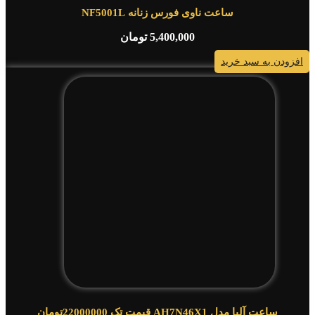
ساعت ناوی فورس زنانه NF5001L
5,400,000
تومان
افزودن به سبد خرید
ساعت آلبا مدل AH7N46X1 قیمت تک 22000000تومان