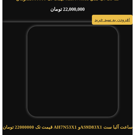
22,000,000
تومان
افزودن به سبد خرید
ساعت آلبا ست AS9D83X1و AH7N53X1 قیمت تک 22000000 تومان