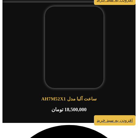
ساعت آلبا مدل AH7M52X1
18,500,000
تومان
افزودن به سبد خرید