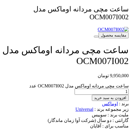
ساعت مچی مردانه اوماکس مدل
OCM007I002
مقایسه محصول
ساعت مچی مردانه اوماکس مدل
OCM007I002
9,950,000
تومان
ساعت مچی مردانه اوماکس مدل OCM007I002 عدد
افزودن به سبد خرید
برند :
اوماکس
زیر مجموعه برند :
Universal
ملیت برند :
سوییس
گارانتی :
دو سال (شرکت آوا زمان ماندگار)
مناسب برای :
آقایان