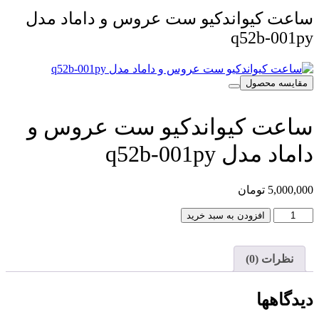
ساعت کیواندکیو ست عروس و داماد مدل
q52b-001py
مقایسه محصول
ساعت کیواندکیو ست عروس و
داماد مدل q52b-001py
5,000,000
تومان
ساعت
افزودن به سبد خرید
کیواندکیو
ست
عروس
نظرات (0)
و
داماد
مدل
دیدگاهها
q52b-