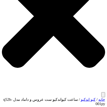
خانه
/
کیو اندکیو
/ ساعت کیواندکیو ست عروس و داماد مدل q52b-
001py