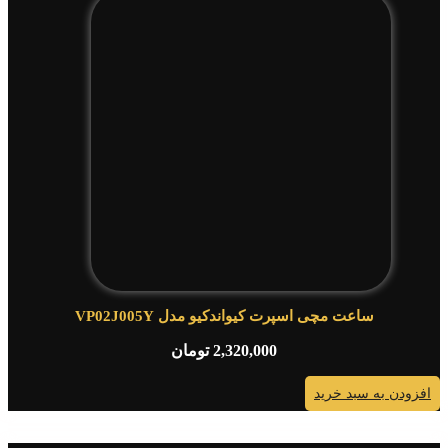
ساعت مچی اسپرت کیواندکیو مدل VP02J005Y
2,320,000
تومان
افزودن به سبد خرید