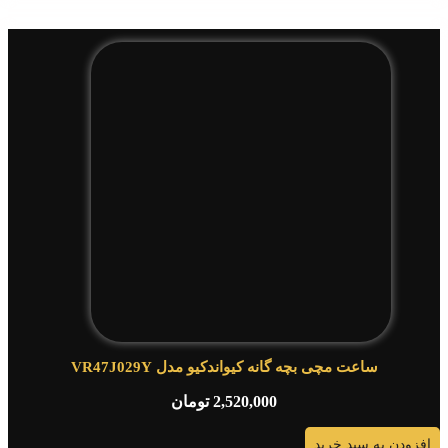
ساعت مچی بچه گانه کیواندکیو مدل VR47J029Y
2,520,000
تومان
افزودن به سبد خرید