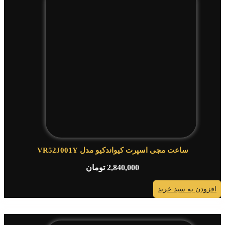
ساعت مچی اسپرت کیواندکیو مدل VR52J001Y
2,840,000
تومان
افزودن به سبد خرید