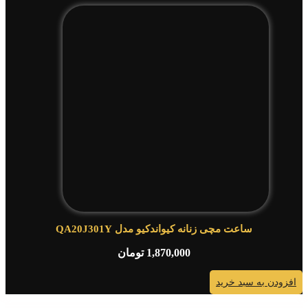
ساعت مچی زنانه کیواندکیو مدل QA20J301Y
1,870,000
تومان
افزودن به سبد خرید