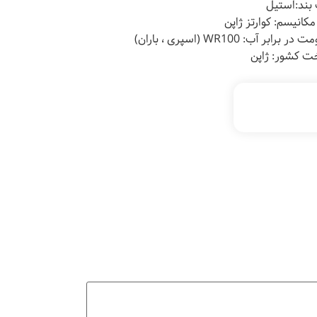
بند:استیل
مکانیسم:
کوارتز
ژاپن
ر برابر آب: WR100 (اسپری ، باران)
 کشور: ژاپن