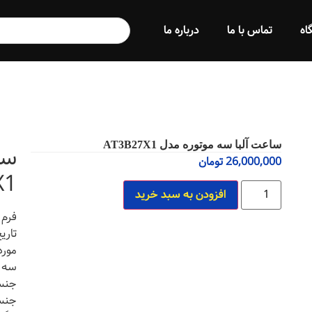
اه
تماس با ما
درباره ما
ساعت آلبا سه موتوره مدل AT3B27X1
سا
26,000,000
تومان
X1
افزودن به سبد خرید
فرم 
تاری
مورد
سه م
جنس 
جنس 