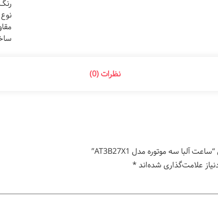
رنگ 
نوع 
مقاومت د
ساخت
نظرات (0)
 آلبا سه موتوره مدل AT3B27X1”
یاز علامت‌گذاری شده‌اند
*