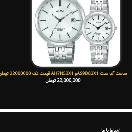
ساعت آلبا ست AS9D83X1و AH7N53X1 قیمت تک 22000000 تومان
22,000,000
تومان
ارتباط با ما