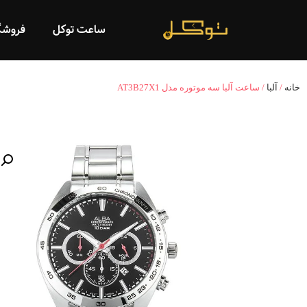
ساعت توکل
فروشگ
خانه
/
آلبا
/ ساعت آلبا سه موتوره مدل AT3B27X1