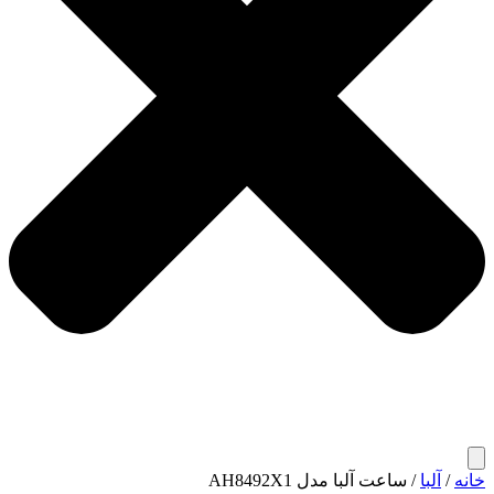
خانه
/
آلبا
/ ساعت آلبا مدل AH8492X1