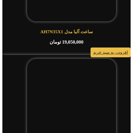
ساعت آلبا مدل AH7N35X1
19,050,000
تومان
افزودن به سبد خرید