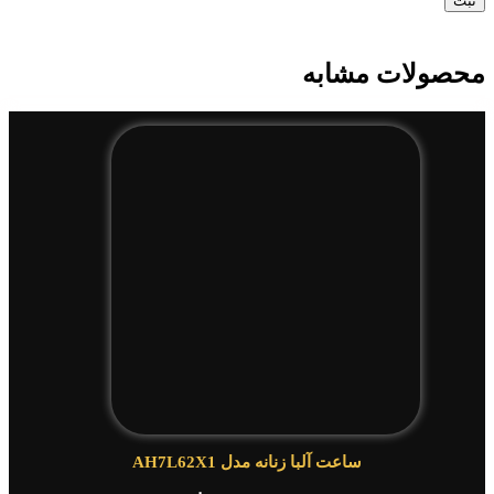
صولات مشابه
ساعت آلبا زنانه مدل AH7L62X1