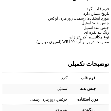
قاب: گرد
خ شمار: دارد
 استفاده: رسمی، روزمره، لوکس
بدنه: استیل
بند: استیل
بند:نقره ای
مکانیسم:
کوارتز
ژاپن
ر برابر آب: WR100 (اسپری ، باران)
یحات تکمیلی
فرم قاب
گرد
جنس بدنه
استیل
مورد استفاده
لوکس, روزمره, رسمی
رنگبندی
نقره ای