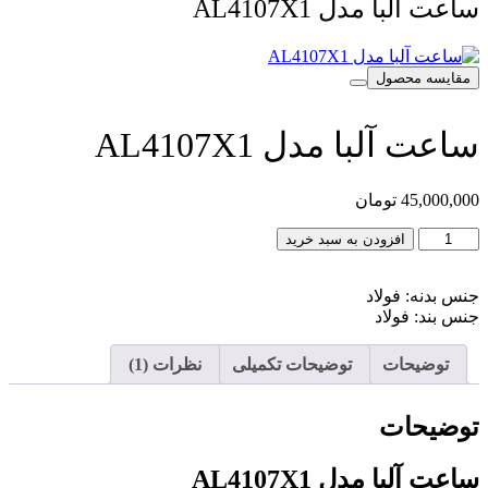
 آلبا مدل AL4107X1
یسه محصول
ت آلبا مدل AL4107X1
45,000
تومان
ت
افزودن به سبد خرید
بدنه: فولاد
AL410
بند: فولاد
توضیحات
توضیحات تکمیلی
نظرات (1)
ضیحات
 آلبا مدل AL4107X1