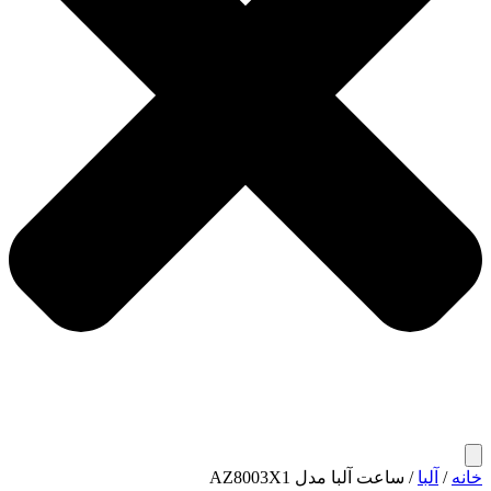
خانه
/
آلبا
/ ساعت آلبا مدل AZ8003X1