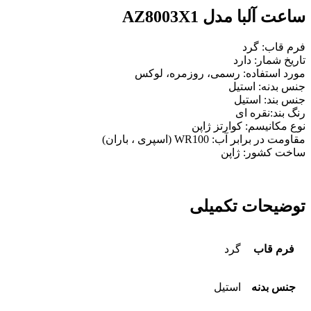
ساعت آلبا مدل AZ8003X1
فرم قاب: گرد
تاریخ شمار: دارد
مورد استفاده: رسمی، روزمره، لوکس
جنس بدنه: استیل
جنس بند: استیل
رنگ بند:نقره ای
نوع مکانیسم:
کوارتز
ژاپن
مقاومت در برابر آب: WR100 (اسپری ، باران)
ساخت کشور: ژاپن
توضیحات تکمیلی
فرم قاب
گرد
جنس بدنه
استیل