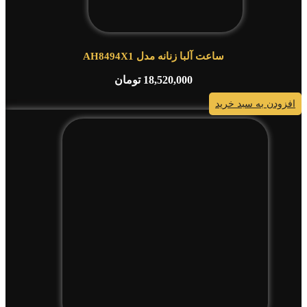
ساعت آلبا زنانه مدل AH8494X1
18,520,000
تومان
افزودن به سبد خرید